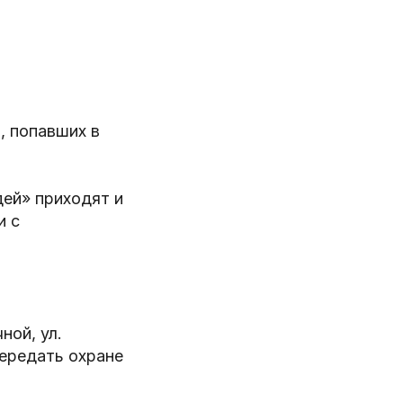
, попавших в
ей» приходят и
и с
ной, ул.
передать охране