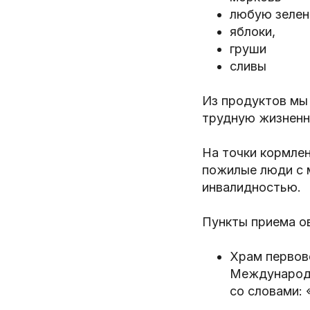
любую зелен
яблоки,
груши
сливы
Из продуктов мы
трудную жизненн
На точки кормле
пожилые люди с 
инвалидностью.
Пункты приема о
Храм первове
Международна
со словами: