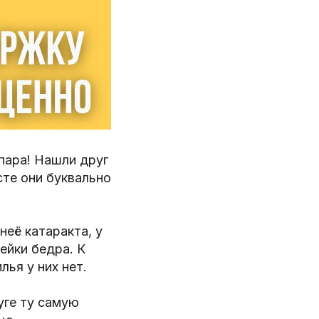
пара! Нашли друг
сте они буквально
неё катаракта, у
ейки бедра. К
ья у них нет.
уге ту самую