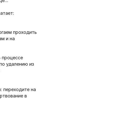
е...
атает:
огаем проходить
ам и на
в процессе
по удалению из
с
: переходите на
ртвование в