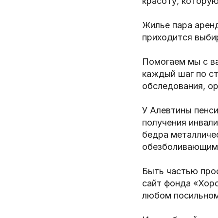
красоту, которую
Жилье пара аренд
приходится выбир
Помогаем мы с ва
каждый шаг по ст
обследования, ор
У Алевтины пенси
получения инвали
бедра металличес
обезболивающим
Быть частью прос
сайт фонда «Хор
любом посильно