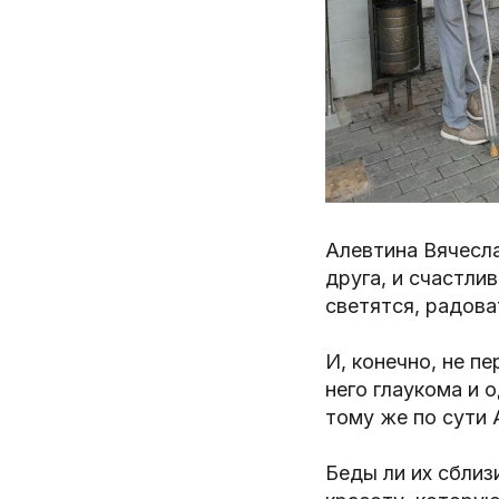
Алевтина Вячесла
друга, и счастли
светятся, радова
И, конечно, не п
него глаукома и 
тому же по сути 
Беды ли их сблиз