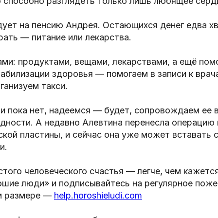
 способно разглядеть только лишь любящее сердц
ует на пенсию Андрея. Остающихся денег едва хв
ать — питание или лекарства.
ми: продуктами, вещами, лекарствами, а ещё пом
абилизации здоровья — помогаем в записи к врач
ганизуем такси.
и пока нет, надеемся — будет, сопровождаем ее 
дности. А недавно Алевтина перенесла операцию 
кой пластины, и сейчас она уже может вставать 
и.
того человеческого счастья — легче, чем кажется
ошие люди» и подписывайтесь на регулярное поже
м размере —
help.horoshieludi.com