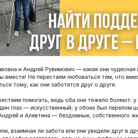
вовна и Андрей Рувимович — какая они чудесная 
вы вместе! Не перестаем любоваться тем, что вме
ться тому, как они заботятся друг о друге.
ерестаем помогать, ведь оба они тяжело болеют: у 
один глаз — искусственный; у обоих был перелом ш
Андрей и Алевтина — бездомные, собственного жил
или, взаимная ли забота или они увидели друг в др