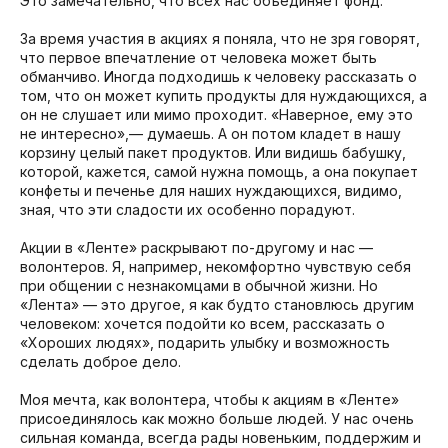
Это замечательно, что всех нас объединяет фонд.
За время участия в акциях я поняла, что не зря говорят,
что первое впечатление от человека может быть
обманчиво. Иногда подходишь к человеку рассказать о
том, что он может купить продукты для нуждающихся, а
он не слушает или мимо проходит. «Наверное, ему это
не интересно»,— думаешь. А он потом кладет в нашу
корзину целый пакет продуктов. Или видишь бабушку,
которой, кажется, самой нужна помощь, а она покупает
конфеты и печенье для наших нуждающихся, видимо,
зная, что эти сладости их особенно порадуют.
Акции в «Ленте» раскрывают по-другому и нас —
волонтеров. Я, например, некомфортно чувствую себя
при общении с незнакомцами в обычной жизни. Но
«Лента» — это другое, я как будто становлюсь другим
человеком: хочется подойти ко всем, рассказать о
«Хороших людях», подарить улыбку и возможность
сделать доброе дело.
Моя мечта, как волонтера, чтобы к акциям в «Ленте»
присоединялось как можно больше людей. У нас очень
сильная команда, всегда рады новеньким, поддержим и