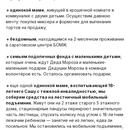
🔸
одинокой маме
, живущей в крошечной комнате в
коммуналке с двумя детьми. Осуществим давнюю
мечту: покупка миксера и формочек для выпекания
тортов на продажу;
🔸
бездомным
, находящимся на 2-месячном проживании
в саратовском центре БОМЖ;​
🔸
семьям подопечных фонда с маленькими детьми
,
которые очень ждут Деда Мороза и маленькие-
маленькие подарки. Дедушки Морозы в команде
волонтёров есть. Осталось организовать подарки;
🔸еще одной
одинокой маме, воспитывающей 18-
летнего Сашу с тяжелой инвалидностью, мы
соберем средства на лестничный мобильный
подъемник
. Живут они на 2 этаже старого 5 этажного
дома, стационарные пандусы перекроют значительную
часть лестницы, спускать коляску под углом с 18-летним
лежачим ребенком — занятие не из легких, едва ли
посильное. Мы остановились на мобильном подъемнике,