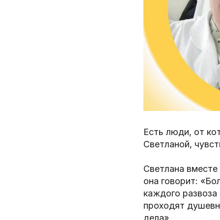
Есть люди, от к
Светланой, чувст
Светлана вместе
она говорит: «Бо
каждого развоза 
проходят душевно
дела».