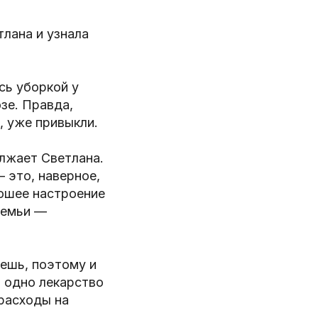
тлана и узнала
сь уборкой у
зе. Правда,
, уже привыкли.
олжает Светлана.
 это, наверное,
рошее настроение
семьи —
нешь, поэтому и
 одно лекарство
 расходы на