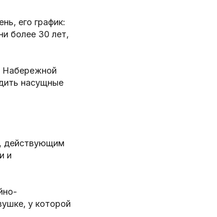
нь, его график:
ни более 30 лет,
по Набережной
удить насущные
м, действующим
и и
йно-
ушке, у которой