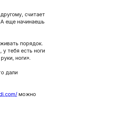
другому, считает
 А еще начинаешь
рживать порядок.
 у тебя есть ноги
руки, ноги».
то дали
di.com/
можно