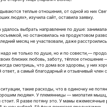
дываются теплые отношения, от одной из них Све
оших людях», изучила сайт, оставила заявку.
а удалось выбрать направление по душе: занимала
осъемкой, но остановилась на продуктовом разво
следний месяц не участвовали, даже расстроились
 надо не только по душе, но и по совести,— прод
воих близких любовь, заботу, тёплое отношение —
 когда смотришь, что дома все здоровы, у них хо
 ответ, а самый благодарный и отзывчивый член 
ситуации, такие расходы, что в одиночку не потя
орошим людям». У племянницы — миопатия мышц,
 стоит. Я разве потяну это. У мамы ежемесячные
15 тысяч рублей. Ей фонд помогает продуктами».