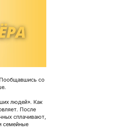
. Пообщавшись со
ше.
ших людей». Как
овляет. После
чных сплачивают,
и семейные