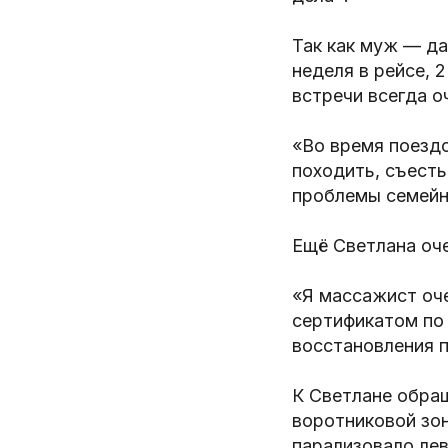
Так как муж — да
неделя в рейсе, 
встречи всегда о
«Во время поездо
походить, съест
проблемы семейн
Ещё Светлана оч
«Я массажист оч
сертификатом по 
восстановления п
К Светлане обращ
воротниковой зон
парализовало лев