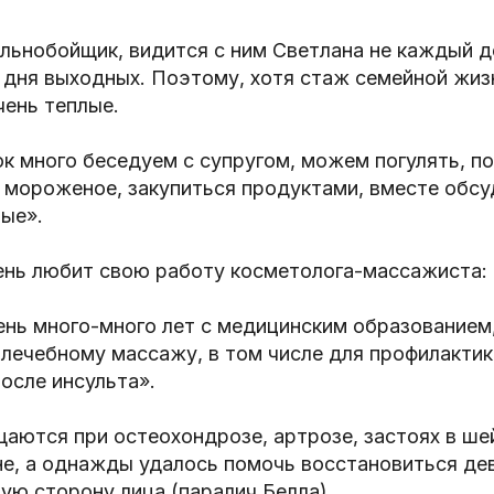
льнобойщик, видится с ним Светлана не каждый де
2 дня выходных. Поэтому, хотя стаж семейной жиз
чень теплые.
к много беседуем с супругом, можем погулять, 
ь мороженое, закупиться продуктами, вместе обс
ые».
ень любит свою работу косметолога-массажиста:
ень много-много лет с медицинским образование
лечебному массажу, в том числе для профилактик
осле инсульта».
аются при остеохондрозе, артрозе, застоях в ше
е, а однажды удалось помочь восстановиться дев
ую сторону лица (паралич Белла).