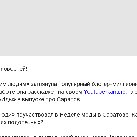
 новостей!
шим людям» заглянула популярный блогер-миллио
работе она расскажет на своем
Youtube-канале,
пле
Иды» в выпуске про Саратов
ди» поучаствовал в Неделе моды в Саратове. Ка
ших подопечных?