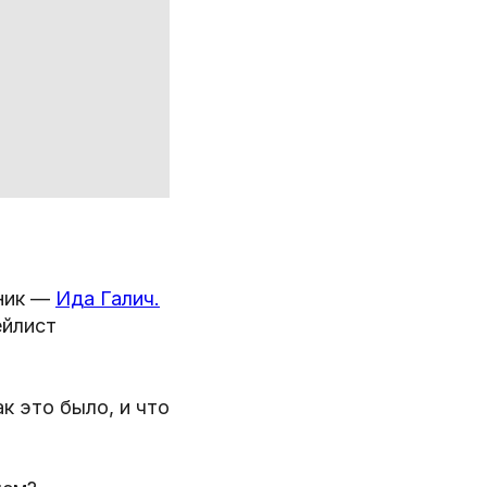
нник —
Ида Галич.
йлист
к это было, и что