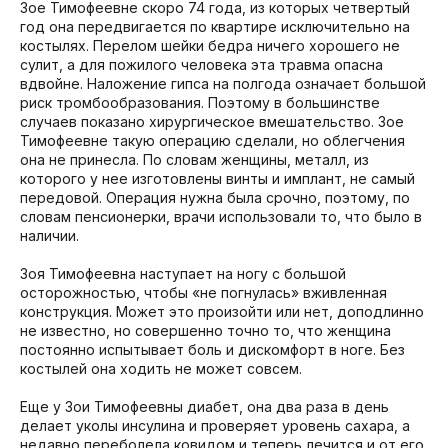
Зое Тимофеевне скоро 74 года, из которых четвертый
год она передвигается по квартире исключительно на
костылях. Перелом шейки бедра ничего хорошего не
сулит, а для пожилого человека эта травма опасна
вдвойне. Наложение гипса на полгода означает большой
риск тромбообразования. Поэтому в большинстве
случаев показано хирургическое вмешательство. Зое
Тимофеевне такую операцию сделали, но облегчения
она не принесла. По словам женщины, металл, из
которого у нее изготовлены винты и имплант, не самый
передовой. Операция нужна была срочно, поэтому, по
словам пенсионерки, врачи использовали то, что было в
наличии.
Зоя Тимофеевна наступает на ногу с большой
осторожностью, чтобы «не погнулась» вживленная
конструкция. Может это произойти или нет, доподлинно
не известно, но совершенно точно то, что женщина
постоянно испытывает боль и дискомфорт в ноге. Без
костылей она ходить не может совсем.
Еще у Зои Тимофеевны диабет, она два раза в день
делает уколы инсулина и проверяет уровень сахара, а
недавно переболела ковидом и теперь лечится и от его