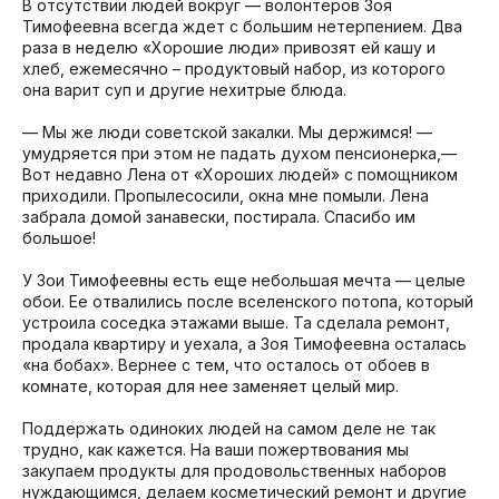
В отсутствии людей вокруг — волонтеров Зоя
Тимофеевна всегда ждет с большим нетерпением. Два
раза в неделю «Хорошие люди» привозят ей кашу и
хлеб, ежемесячно – продуктовый набор, из которого
она варит суп и другие нехитрые блюда.
— Мы же люди советской закалки. Мы держимся! —
умудряется при этом не падать духом пенсионерка,—
Вот недавно Лена от «Хороших людей» с помощником
приходили. Пропылесосили, окна мне помыли. Лена
забрала домой занавески, постирала. Спасибо им
большое!
У Зои Тимофеевны есть еще небольшая мечта — целые
обои. Ее отвалились после вселенского потопа, который
устроила соседка этажами выше. Та сделала ремонт,
продала квартиру и уехала, а Зоя Тимофеевна осталась
«на бобах». Вернее с тем, что осталось от обоев в
комнате, которая для нее заменяет целый мир.
Поддержать одиноких людей на самом деле не так
трудно, как кажется. На ваши пожертвования мы
закупаем продукты для продовольственных наборов
нуждающимся, делаем косметический ремонт и другие