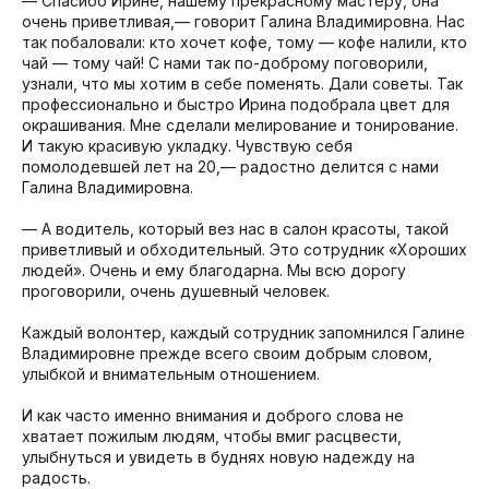
— Спасибо Ирине, нашему прекрасному мастеру, она
очень приветливая,— говорит Галина Владимировна. Нас
так побаловали: кто хочет кофе, тому — кофе налили, кто
чай — тому чай! С нами так по-доброму поговорили,
узнали, что мы хотим в себе поменять. Дали советы. Так
профессионально и быстро Ирина подобрала цвет для
окрашивания. Мне сделали мелирование и тонирование.
И такую красивую укладку. Чувствую себя
помолодевшей лет на 20,— радостно делится с нами
Галина Владимировна.
— А водитель, который вез нас в салон красоты, такой
приветливый и обходительный. Это сотрудник «Хороших
людей». Очень и ему благодарна. Мы всю дорогу
проговорили, очень душевный человек.
Каждый волонтер, каждый сотрудник запомнился Галине
Владимировне прежде всего своим добрым словом,
улыбкой и внимательным отношением.
И как часто именно внимания и доброго слова не
хватает пожилым людям, чтобы вмиг расцвести,
улыбнуться и увидеть в буднях новую надежду на
радость.