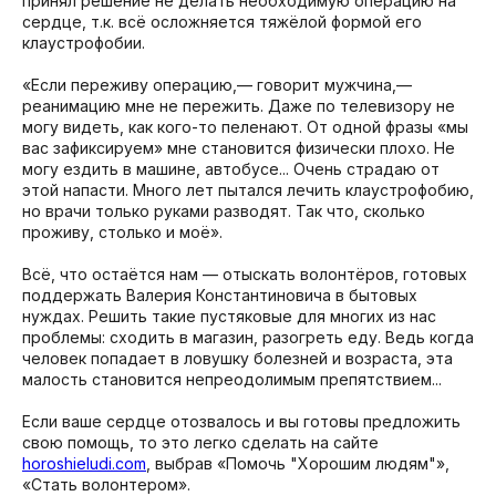
принял решение не делать необходимую операцию на
сердце, т.к. всё осложняется тяжёлой формой его
клаустрофобии.
«Если переживу операцию,— говорит мужчина,—
реанимацию мне не пережить. Даже по телевизору не
могу видеть, как кого-то пеленают. От одной фразы «мы
вас зафиксируем» мне становится физически плохо. Не
могу ездить в машине, автобусе... Очень страдаю от
этой напасти. Много лет пытался лечить клаустрофобию,
но врачи только руками разводят. Так что, сколько
проживу, столько и моё».
Всё, что остаётся нам — отыскать волонтёров, готовых
поддержать Валерия Константиновича в бытовых
нуждах. Решить такие пустяковые для многих из нас
проблемы: сходить в магазин, разогреть еду. Ведь когда
человек попадает в ловушку болезней и возраста, эта
малость становится непреодолимым препятствием...
Если ваше сердце отозвалось и вы готовы предложить
свою помощь, то это легко сделать на сайте
horoshieludi.com
, выбрав «Помочь "Хорошим людям"»,
«Стать волонтером».