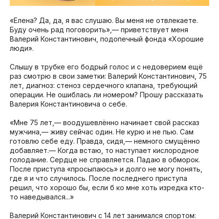
«Елена? Да, да, я вас слушаю. Вы меня не отвлекаете.
Буду очень рад поговорить»,— приветствует меня
Валерий Константинович, подопечный фонда «Хорошие
люди».
Слышу в трубке его бодрый голос и с недоверием ещё
раз смотрю в свои заметки: Валерий Константинович, 75
лет, диагноз: стеноз сердечного клапана, требующий
операции. Не ошиблась ли номером? Прошу рассказать
Валерия Константиновича о себе.
«Мне 75 лет,— воодушевлённо начинает свой рассказ
мужчина,— живу сейчас один. Не курю и не пью. Сам
готовлю себе еду. Правда, сидя,— немного смущённо
добавляет.— Когда встаю, то наступает кислородное
голодание. Сердце не справляется. Падаю в обморок.
После приступа «просыпаюсь» и долго не могу понять,
где я и что случилось. После последнего приступа
решил, что хорошо бы, если б ко мне хоть изредка кто-
то наведывался...»
Валерий Константинович с 14 лет занимался спортом: