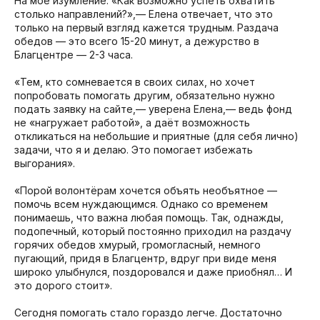
На мое изумление: «Как возможно успеть охватить
столько направлений?»,— Елена отвечает, что это
только на первый взгляд кажется трудным. Раздача
обедов — это всего 15-20 минут, а дежурство в
Благцентре — 2-3 часа.
«Тем, кто сомневается в своих силах, но хочет
попробовать помогать другим, обязательно нужно
подать заявку на сайте,— уверена Елена,— ведь фонд
не «нагружает работой», а даёт возможность
откликаться на небольшие и приятные (для себя лично)
задачи, что я и делаю. Это помогает избежать
выгорания».
«Порой волонтёрам хочется объять необъятное —
помочь всем нуждающимся. Однако со временем
понимаешь, что важна любая помощь. Так, однажды,
подопечный, который постоянно приходил на раздачу
горячих обедов хмурый, громогласный, немного
пугающий, придя в Благцентр, вдруг при виде меня
широко улыбнулся, поздоровался и даже приобнял… И
это дорого стоит».
Сегодня помогать стало гораздо легче. Достаточно