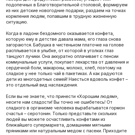
подопечных в Благотворительной столовой, формируем
из них детские новогодние подарки, раздаем на точках
кормления людям, попавшим в трудную жизненную
ситуацию.
Когда в ладони бездомного оказывается конфета,
которую ему в детстве давала мама, его глаза снова
загораются. Бабушка в чистеньком платочке на голове
расплывается в улыбке, от которой в уголках глаз
танцуют лучики. Она аккуратно оплачивает с пенсии
коммунальные услуги, покупает лекарства от давления и
сердечной боли, макароны, молоко, хлеб, поэтому на
сладкое у нее только чай в пакетиках. А как радуются
дети из многодетных семей! Наесться вдоволь конфет –
это отдельный вид наслаждения.
Если вы не знаете, что принести «Хорошим людям»,
несите нам сладости! Вы точно не ошибетесь! От
сладкого в организме человека вырабатыватся гормон
счастья – серотонин. Только представьте скольких
людей вы можете осчастливить конфетами из
ближайшего супермаркета, домашними мятными
пряниками или натуральным медом с пасеки. Приходите