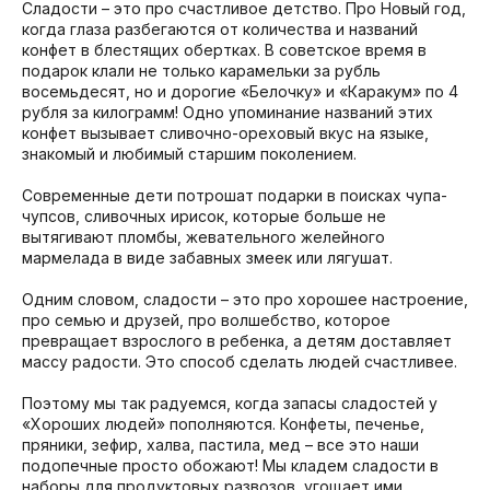
Сладости – это про счастливое детство. Про Новый год,
когда глаза разбегаются от количества и названий
конфет в блестящих обертках. В советское время в
подарок клали не только карамельки за рубль
восемьдесят, но и дорогие «Белочку» и «Каракум» по 4
рубля за килограмм! Одно упоминание названий этих
конфет вызывает сливочно-ореховый вкус на языке,
знакомый и любимый старшим поколением.
Современные дети потрошат подарки в поисках чупа-
чупсов, сливочных ирисок, которые больше не
вытягивают пломбы, жевательного желейного
мармелада в виде забавных змеек или лягушат.
Одним словом, сладости – это про хорошее настроение,
про семью и друзей, про волшебство, которое
превращает взрослого в ребенка, а детям доставляет
массу радости. Это способ сделать людей счастливее.
Поэтому мы так радуемся, когда запасы сладостей у
«Хороших людей» пополняются. Конфеты, печенье,
пряники, зефир, халва, пастила, мед – все это наши
подопечные просто обожают! Мы кладем сладости в
наборы для продуктовых развозов, угощает ими