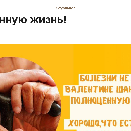
 не дают Валентине шан
Актуальное
нную жизнь!