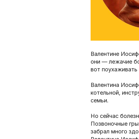
Валентине Иосифо
они — лежачие бо
вот поухаживать 
Валентина Иосиф
котельной, инстр
семьи.
Но сейчас болез
Позвоночные грыж
забрал много здо