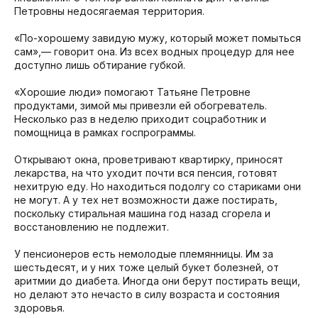
Петровны недосягаемая территория.
«По-хорошему завидую мужу, который может помыться
сам»,— говорит она. Из всех водных процедур для нее
доступно лишь обтирание губкой.
«Хорошие люди» помогают Татьяне Петровне
продуктами, зимой мы привезли ей обогреватель.
Несколько раз в неделю приходит соцработник и
помощница в рамках госпрограммы.
Открывают окна, проветривают квартирку, приносят
лекарства, на что уходит почти вся пенсия, готовят
нехитрую еду. Но находиться подолгу со стариками они
не могут. А у тех нет возможности даже постирать,
поскольку стиральная машина год назад сгорела и
восстановлению не подлежит.
У пенсионеров есть немолодые племянницы. Им за
шестьдесят, и у них тоже целый букет болезней, от
аритмии до диабета. Иногда они берут постирать вещи,
но делают это нечасто в силу возраста и состояния
здоровья.