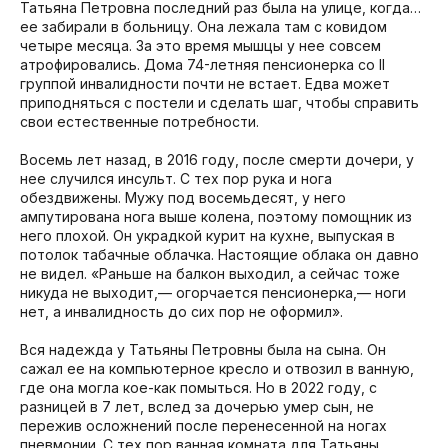
Татьяна Петровна последний раз была на улице, когда…
ее забирали в больницу. Она лежала там с ковидом
четыре месяца. За это время мышцы у нее совсем
атрофировались. Дома 74-летняя пенсионерка со II
группой инвалидности почти не встает. Едва может
приподняться с постели и сделать шаг, чтобы справить
свои естественные потребности.
Восемь лет назад, в 2016 году, после смерти дочери, у
нее случился инсульт. С тех пор рука и нога
обездвижены. Мужу под восемьдесят, у него
ампутирована нога выше колена, поэтому помощник из
него плохой. Он украдкой курит на кухне, выпуская в
потолок табачные облачка. Настоящие облака он давно
не видел. «Раньше на балкон выходил, а сейчас тоже
никуда не выходит,— огорчается пенсионерка,— ноги
нет, а инвалидность до сих пор не оформил».
Вся надежда у Татьяны Петровны была на сына. Он
сажал ее на компьютерное кресло и отвозил в ванную,
где она могла кое-как помыться. Но в 2022 году, с
разницей в 7 лет, вслед за дочерью умер сын, не
пережив осложнений после перенесенной на ногах
пневмонии. С тех пор ванная комната для Татьяны