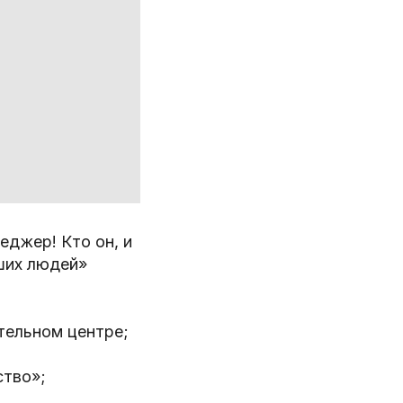
еджер! Кто он, и
ших людей»
тельном центре;
ство»;