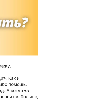
кажу.
и». Как и
либо помощь.
д. А когда «в
тановится больше,