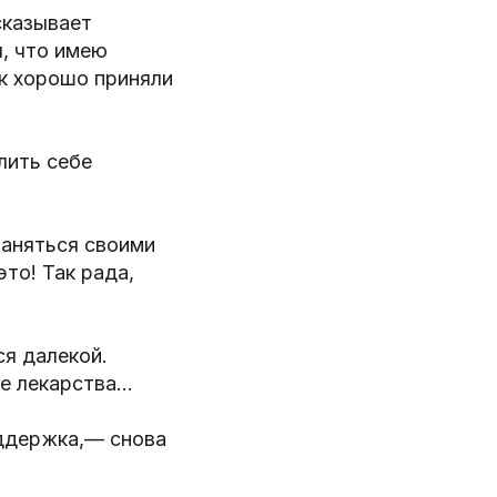
сказывает
, что имею
ак хорошо приняли
лить себе
заняться своими
то! Так рада,
ся далекой.
ие лекарства…
оддержка,— снова