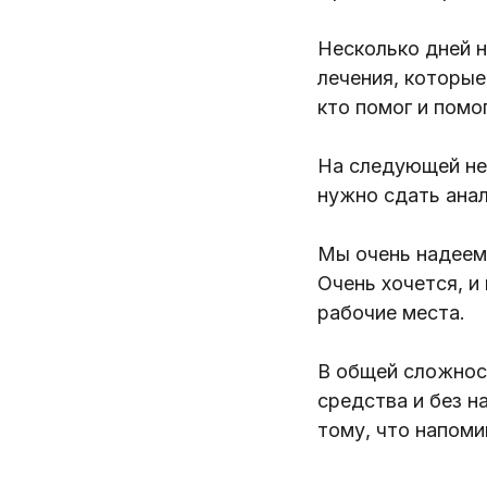
⠀⠀
Несколько дней н
лечения, которые
кто помог и помо
⠀
На следующей нед
нужно сдать ана
⠀⠀
Мы очень надеемс
Очень хочется, и
рабочие места. 
⠀⠀
В общей сложност
средства и без н
тому, что напоми