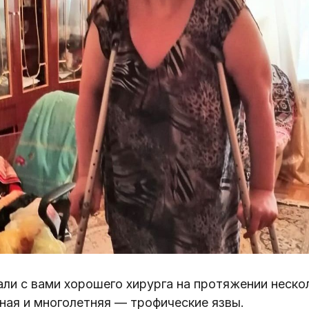
ли с вами хорошего хирурга на протяжении неско
ная и многолетняя — трофические язвы.⠀⠀