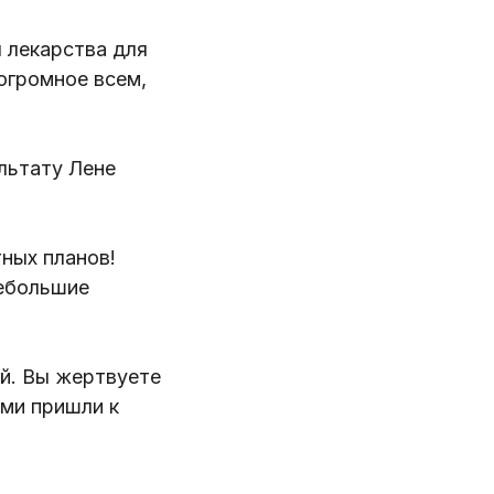
 лекарства для
 огромное всем,
льтату Лене
тных планов!
небольшие
ей. Вы жертвуете
ами пришли к