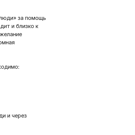
 люди» за помощь
дит и близко к
 желание
ромная
бходимо:
и и через