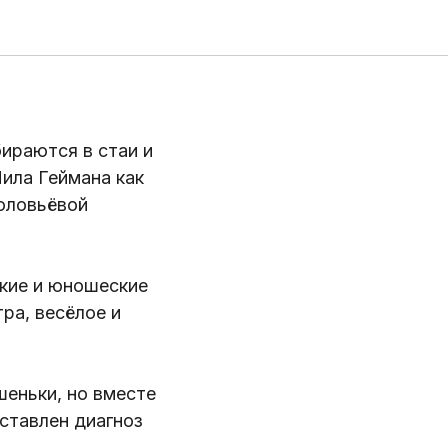
ираются в стаи и
Нила Геймана как
оловьёвой
ские и юношеские
ра, весёлое и
шеньки, но вместе
ставлен диагноз