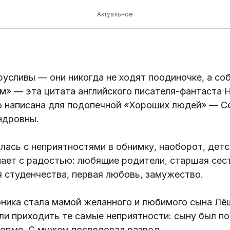
 Вероники и Лёши
Актуальное
усливы — они никогда не ходят поодиночке, а соб
м» — эта цитата английского писателя-фантаста 
о написана для подопечной «Хороших людей» — С
ндровны.
лась с неприятностями в обнимку, наоборот, дет
ает с радостью: любящие родители, старшая сест
 студенчества, первая любовь, замужество.
оника стала мамой желанного и любимого сына Лё
ли приходить те самые неприятности: сыну был по
орме. С мужем последовал развод.