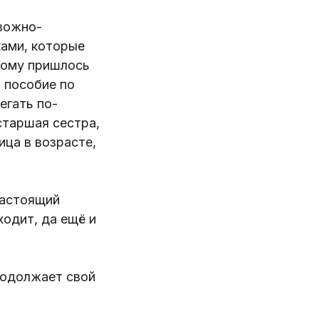
вожно-
ами, которые
тому пришлось
а пособие по
егать по-
старшая сестра,
ица в возрасте,
настоящий
ходит, да ещё и
родолжает свой