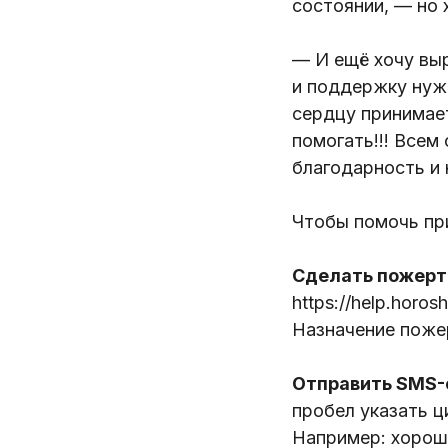
состоянии, — но 
— И ещё хочу вы
и поддержку нужд
сердцу принимает
помогать!!! Всем
благодарность и 
Чтобы помочь пр
Сделать пожертв
https://help.horos
Назначение поже
Отправить SMS-
пробел указать 
Например: хоро