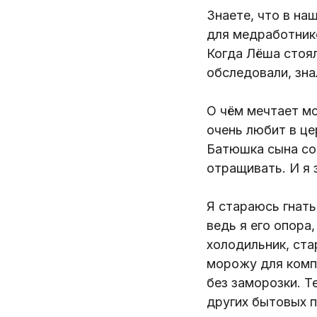
Знаете, что в на
для медработнико
Когда Лёша стоял
обследовали, знал
О чём мечтает м
очень любит в це
Батюшка сына соб
отращивать. И я 
Я стараюсь гнать
ведь я его опора
холодильник, ста
морожу для компо
без заморозки. Т
других бытовых п