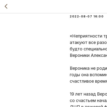
История
2022-08-07 16:00
«Неприятности тр
атакуют все разо
будто специальн
Вероники Алекса
Вероника не роди
годы она вспомин
счастливое время
19 лет назад Вер
со счастьем нача
ДЦП в тяжелой ф