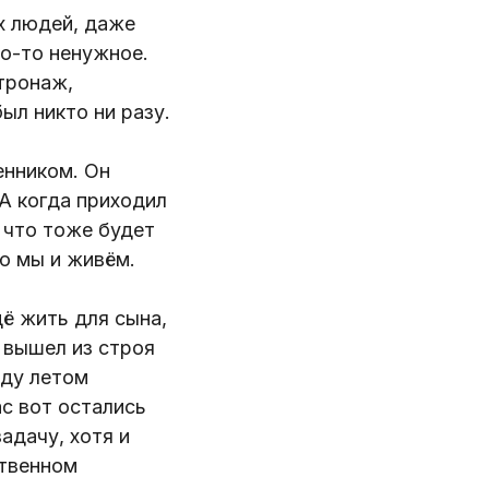
х людей, даже
то-то ненужное.
атронаж,
был никто ни разу.
енником. Он
 А когда приходил
 что тоже будет
ю мы и живём.
щё жить для сына,
м вышел из строя
оду летом
ас вот остались
адачу, хотя и
ственном