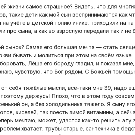
шей жизни самое страшное? Видеть, что для многи
в, такие дети как мой сын воспринимаются как ч
 на учёте в детской поликлинике, приходили на п
и про сына, а как во взрослую передали так и не 
ой сынок? Самая его большая мечта — стать свящ
ркви бывать и молиться при этом на своём языке.
оровать, Лёша его бороду гладил, и показал мне,
знаю, чувствую, что Бог рядом. С Божьей помощь
 от себя тяжёлые мысли, всё-таки мне 39, надо е
, поэтому держусь! Плохо, что в этом году совсе
ренький он, а без холодильника тяжело. Я сыну яг
тов, киселей, так поесть зимой витамины, а сейч
еперь мечтаю, может, удастся как-то решить эту з
роблем хватает: трубы старые, сантехника в бед