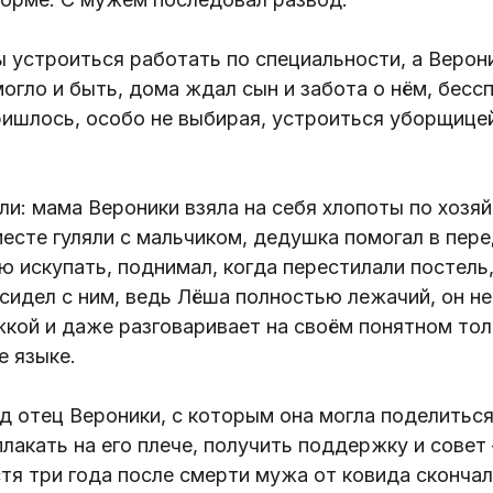
ы устроиться работать по специальности, а Верон
могло и быть, дома ждал сын и забота о нём, бесс
ришлось, особо не выбирая, устроиться уборщице
и: мама Вероники взяла на себя хлопоты по хозяй
есте гуляли с мальчиком, дедушка помогал в пер
ую искупать, поднимал, когда перестилали постель
, сидел с ним, ведь Лёша полностью лежачий, он не
кой и даже разговаривает на своём понятном тол
е языке.
д отец Вероники, с которым она могла поделитьс
лакать на его плече, получить поддержку и совет
стя три года после смерти мужа от ковида сконча