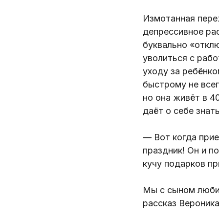
Измотанная пере
депрессивное ра
буквально «откл
уволиться с рабо
уходу за ребёнко
быстрому не всег
но она живёт в 4
даёт о себе знат
— Вот когда прие
праздник! Он и п
кучу подарков пр
Мы с сыном люби
рассказ Вероника