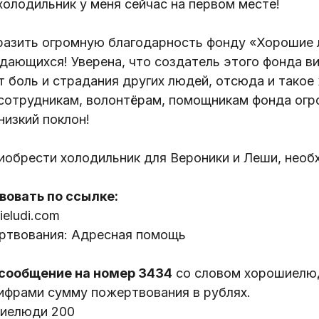
холодильник у меня сейчас на первом месте!
разить огромную благодарность фонду «Хорошие
ающихся! Уверена, что создатель этого фонда ви
 боль и страдания других людей, отсюда и такое
 сотрудникам, волонтёрам, помощникам фонда ог
низкий поклон!
иобрести холодильник для Вероники и Леши, нео
овать по ссылке:
hieludi.com
ртвования: Адресная помощь
сообщение на номер 3434
со словом хорошиелюд
цифрами сумму пожертвования в рублях.
шиелюди 200