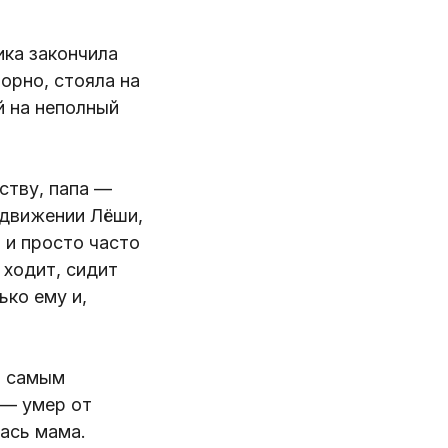
ика закончила
порно, стояла на
й на неполный
ству, папа —
едвижении Лёши,
, и просто часто
 ходит, сидит
ько ему и,
я самым
 — умер от
лась мама.