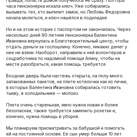
Правда, попасть домой получилось не сразу. Полтора
часа пенсионерка искала ключ. Уже собирались
вызывать тех, кто выпилит замок, но Любовь Федоровна
начала молиться, и ключ нашёлся в подкладке.
Но и на этом история с паспортом не закончилась. Через
несколько дней 90-летняя пенсионерка Валентина
Ивановна вернулась в Благотворительный центр, чтобы
отдать деньги за госпошлину. Конечно, никаких денег у
нее не взяли. Наоборот, направили к ней волонтёров и
соцработника по надомной помощи Алину, чтобы на
месте разобраться, какая помощь требуется.
Входная дверь была настежь открыта, на полу много
запакованных пакетов, на плите котелочки как из печки,
в которых Валентина Ивановна собиралась готовить
тыкву, в холодильнике — молоко.
Плита очень старенькая, явно нужна новая и более
безопасная, также требуется заменить розетки и,
конечно, нужна помощь в уборке.
Мы планируем присматривать за бабушкой и помогать
ей на постоянной основе. Её сын умер больше 10 лет