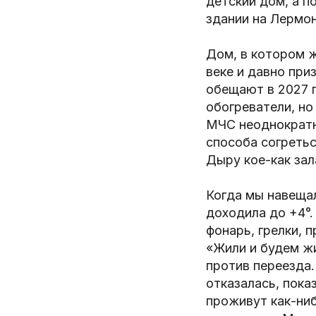
детский дом, а п
здании на Лермо
Дом, в котором ж
веке и давно при
обещают в 2027 
обогреватели, н
МЧС неоднократно
способа согретьс
Дыру кое-как зал
Когда мы навещал
доходила до +4°.
фонарь, грелки, 
«Жили и будем ж
против переезда
отказалась, пока
проживут как-ниб