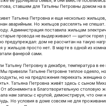
озже ее удочерила семья, и они вместе поселилис
нтова, ставшем для Татьяны Петровны домом на в
ивет Татьяна Петровна и еще несколько жильцов,
знан аварийным. Но жильцов расселять не спешат.
году. Администрация поставила жильцам электри
о старые провода не выдерживают — щиток горел
 предупреждал: дом не рассчитан на такую нагру
я у жильцов просто нет. В марте в одной из комна
атали фанерой сами.
и Татьяну Петровну в декабре, температура в ее 
 Мы привезли Татьяне Петровне теплое одеяло, но
продукты, но на предложения переехать женщина о
ить». Татьяна Петровна живёт здесь с сыном Мих
. От абонемента в Благотворительную столовую 
зала нам запасы с крупой, демонстрируя, что они 
удь. Но условия в доме совсем не для проживания