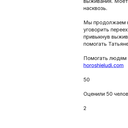
выживания. Моет
насквозь.
Мы продолжаем н
уговорить перее
привыкнув выжива
помогать Татьяне
Помогать людям 
horoshieludi.com
50
Оценили 50 чело
2