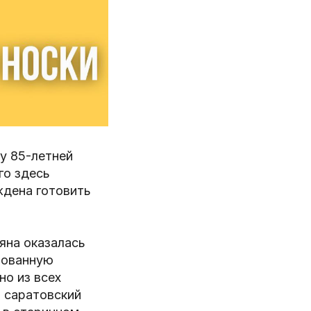
у 85-летней
го здесь
ждена готовить
яна оказалась
рованную
но из всех
в саратовский