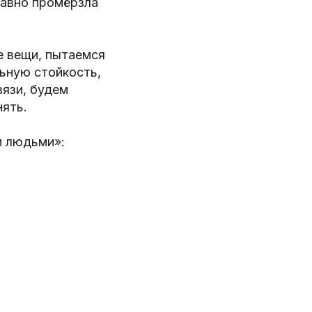
давно промёрзла
е вещи, пытаемся
ьную стойкость,
вязи, будем
нять.
и людьми»: