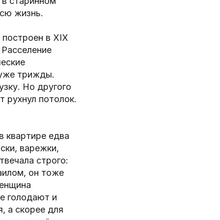
ь в старинном
сю жизнь.
 построен в XIX
 Расселение
ческие
 уже трижды.
зку. Но другого
т рухнул потолок.
в квартире едва
ски, варежки,
твечала строго:
аилом, он тоже
женщина
не голодают и
, а скорее для