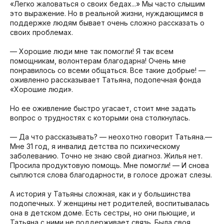
«Легко жаловаться о своих бедах...» Мы часто слышим
это выражение. Но в реальной жизни, нуждающимся в
поддержке людям бывает очень сложно рассказать о
своих проблемах.
— Хорошие люди мне так помогли! Я так всем
помощникам, волонтерам благодарна! Очень мне
понравилось со всеми общаться. Все такие добрые! —
оживленно рассказывает Татьяна, подопечная фонда
«Хорошие люди».
Но ее оживление быстро угасает, стоит мне задать
вопрос о трудностях с которыми она столкнулась.
— Да что рассказывать? — неохотно говорит Татьяна.—
Мне 31 год, я инвалид детства по психическому
заболеванию. Точно не знаю свой диагноз. Жилья нет.
Просила продуктовую помощь. Мне помогли! — И снова
сыплются слова благодарности, в голосе дрожат слезы.
А история у Татьяны сложная, как и у большинства
подопечных. У женщины нет родителей, воспитывалась
она в детском доме. Есть сестры, но они пьющие, и
Татьяна с ними не поддерживает связь. Была своя