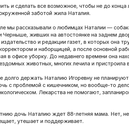
ть и сделать все возможное, чтобы не до конца 
 окруженной заботой жила Наталия.
але мы рассказывали о любимцах Наталии — соба
 Черныше, живших на автостоянке на заднем двор
издательство и редакции газет, в которых она тр
корректором и наборщицей, а после основной раб
ая в офисе уборку. До недавнего времени она нах
ездомных животных, многих лечила и пристроила в
це долго держать Наталию Игоревну не планируют
очь с проблемой с кишечником, но вообще-то дел
кологическом. Лекарства не помогают, запланиро
тнию дочь Наталию ждет 88-летняя мама. Нет, не
ещает, утешает и поддерживает.