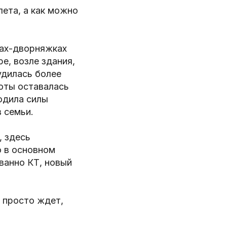
лета, а как можно
ках-дворняжках
е, возле здания,
удилась более
оты оставалась
одила силы
 семьи.
, здесь
о в основном
ванно КТ, новый
 просто ждет,