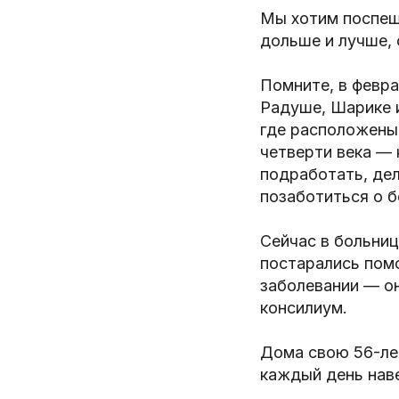
Мы хотим поспеши
дольше и лучше,
Помните, в февр
Радуше, Шарике и
где расположены 
четверти века — 
подработать, дел
позаботиться о б
Сейчас в больни
постарались пом
заболевании — он
консилиум.
Дома свою 56-ле
каждый день нав