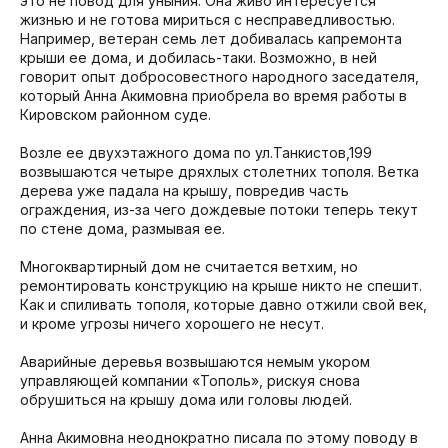
это не повод для уныния. Она живо интересуется
жизнью и не готова мириться с несправедливостью.
Например, ветеран семь лет добивалась капремонта
крыши ее дома, и добилась-таки. Возможно, в ней
говорит опыт добросовестного народного заседателя,
который Анна Акимовна приобрела во время работы в
Кировском районном суде.
Возле ее двухэтажного дома по ул.Танкистов,199
возвышаются четыре дряхлых столетних тополя. Ветка
дерева уже падала на крышу, повредив часть
ограждения, из-за чего дождевые потоки теперь текут
по стене дома, размывая ее.
Многоквартирный дом не считается ветхим, но
ремонтировать конструкцию на крыше никто не спешит.
Как и спиливать тополя, которые давно отжили свой век,
и кроме угрозы ничего хорошего не несут.
Аварийные деревья возвышаются немым укором
управляющей компании «Тополь», рискуя снова
обрушиться на крышу дома или головы людей.
Анна Акимовна неоднократно писала по этому поводу в