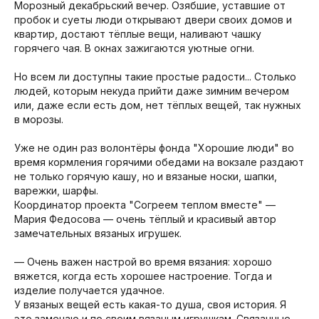
Морозный декабрьский вечер. Озябшие, уставшие от
пробок и суеты люди открывают двери своих домов и
квартир, достают тёплые вещи, наливают чашку
горячего чая. В окнах зажигаются уютные огни.
⠀
Но всем ли доступны такие простые радости... Столько
людей, которым некуда прийти даже зимним вечером
или, даже если есть дом, нет тёплых вещей, так нужных
в морозы.
⠀
Уже не один раз волонтёры фонда "Хорошие люди" во
время кормления горячими обедами на вокзале раздают
не только горячую кашу, но и вязаные носки, шапки,
варежки, шарфы.
Координатор проекта "Согреем теплом вместе" —
Мария Федосова — очень тёплый и красивый автор
замечательных вязаных игрушек.
⠀
— Очень важен настрой во время вязания: хорошо
вяжется, когда есть хорошее настроение. Тогда и
изделие получается удачное.
У вязаных вещей есть какая-то душа, своя история. Я
это замечаю и по своим вязаным игрушкам. Связанные